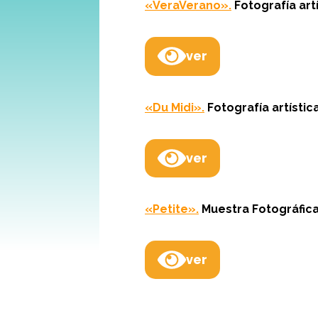
«VeraVerano».
Fotografía art
ver
«Du Midi».
Fotografía artístic
ver
«Petite».
Muestra Fotográfica
ver