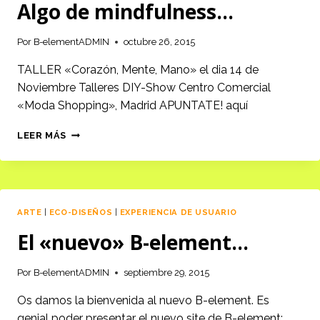
Algo de mindfulness…
Por
B-elementADMIN
octubre 26, 2015
TALLER «Corazón, Mente, Mano» el dia 14 de
Noviembre Talleres DIY-Show Centro Comercial
«Moda Shopping», Madrid APUNTATE! aquí
ALGO
LEER MÁS
DE
MINDFULNESS…
ARTE
|
ECO-DISEÑOS
|
EXPERIENCIA DE USUARIO
El «nuevo» B-element…
Por
B-elementADMIN
septiembre 29, 2015
Os damos la bienvenida al nuevo B-element. Es
genial poder presentar el nuevo site de B-element;