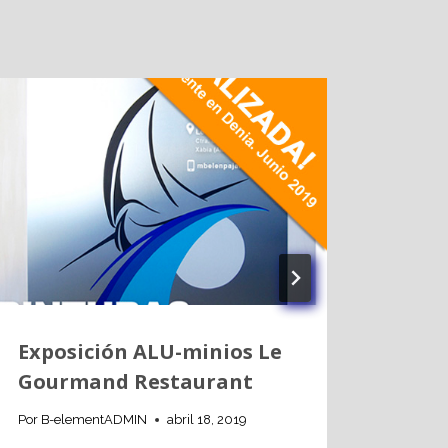
Expo
Vell
Por
B-e
Exposición ALU-minios Le
Gourmand Restaurant
Por
B-elementADMIN
abril 18, 2019