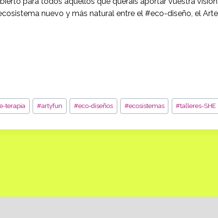
bierto para todos aquellos que queráis aportar vuestra visión
osistema nuevo y más natural entre el #eco-diseño, el Arte y
te-terapia
#
artyfun
#
eco-diseños
#
ecosistemas
#
talleres-SHE