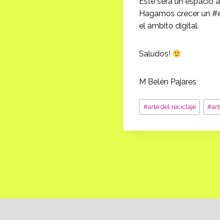
Este será un espacio a
Hagamos crecer un #ec
el ámbito digital.
Saludos!
M Belén Pajares
Etiquetas
#
arte del reciclaje
#
ar
de
la
entrada:
Navegación
de
entradas