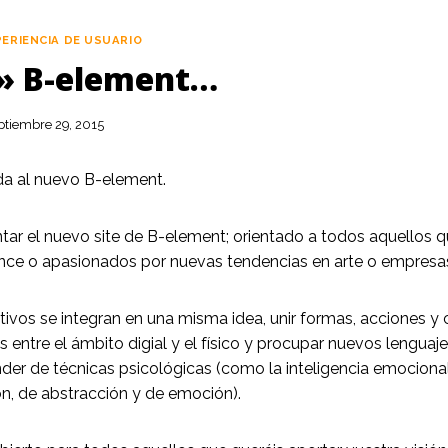
PERIENCIA DE USUARIO
» B-element…
ptiembre 29, 2015
da al nuevo B-element.
tar el nuevo site de B-element; orientado a todos aquellos q
ance o apasionados por nuevas tendencias en arte o empresas
etivos se integran en una misma idea, unir formas, acciones 
 entre el ámbito digial y el físico y procupar nuevos lenguaj
der de técnicas psicológicas (como la inteligencia emocional
n, de abstracción y de emoción).