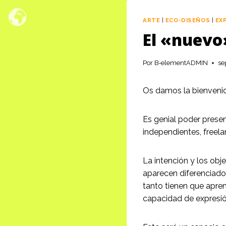
Saltar
al
ARTE
|
ECO-DISEÑOS
|
EX
contenido
El «nuevo
Por
B-elementADMIN
se
Os damos la bienveni
Es genial poder presen
independientes, freel
La intención y los obj
aparecen diferenciados
tanto tienen que apren
capacidad de expresió