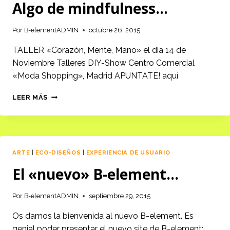
Algo de mindfulness…
Por
B-elementADMIN
octubre 26, 2015
TALLER «Corazón, Mente, Mano» el dia 14 de
Noviembre Talleres DIY-Show Centro Comercial
«Moda Shopping», Madrid APUNTATE! aquí
ALGO
LEER MÁS
DE
MINDFULNESS…
ARTE
|
ECO-DISEÑOS
|
EXPERIENCIA DE USUARIO
El «nuevo» B-element…
Por
B-elementADMIN
septiembre 29, 2015
Os damos la bienvenida al nuevo B-element. Es
genial poder presentar el nuevo site de B-element;