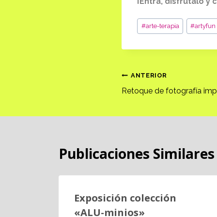
¡Entra, disfrútalo y
Etiquetas
#
arte-terapia
#
artyfun
de
la
entrada:
Navegación
ANTERIOR
Retoque de fotografía imp
de
entradas
Publicaciones Similares
…
Exposición colección
«ALU-minios»
2015