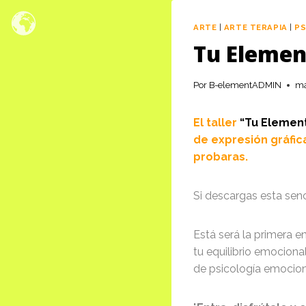
Saltar
al
ARTE
|
ARTE TERAPIA
|
PS
contenido
Tu Elemen
Por
B-elementADMIN
ma
El taller
“Tu Element
de expresión gráfi
probaras.
Si descargas esta senc
Está será la primera e
tu equilibrio emociona
de psicología emocion