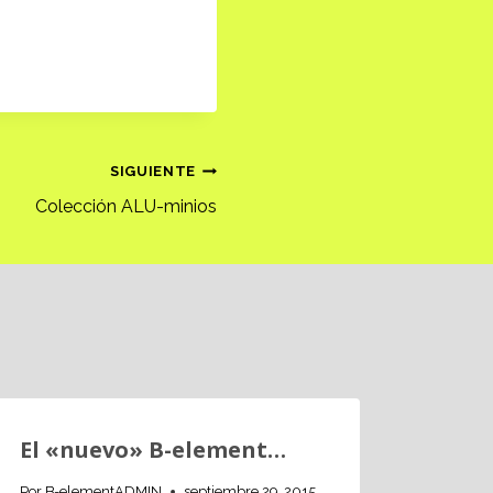
SIGUIENTE
Colección ALU-minios
El «nuevo» B-element…
Árbo
mini
Por
B-elementADMIN
septiembre 29, 2015